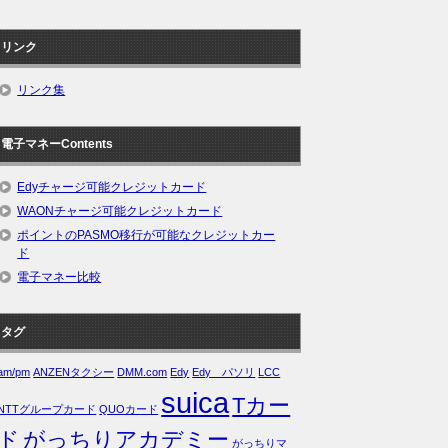
リンク
リンク集
電子マネーContents
Edyチャージ可能クレジットカード
WAONチャージ可能クレジットカード
ポイントのPASMO移行が可能なクレジットカー
ド
電子マネー比較
タグ
am/pm
ANZENタクシー
DMM.com
Edy
Edy パソリ
LCC
suica
Tカー
NTTグループカード
QUOカード
ド
がっちりアカデミー
がっちりマ