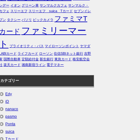
ンデー
イオン
グリーン車
サンマルクカフェ
サンマルク・
カフェ
スリーエフ
スリーエフ suica Tカード
セブンイレ
ファミマT
ブン
タクシー
パソリ
ビックカメラ
ファミリーマー
カード
ト
プライオリティ・パス
マイローソンポイント
ヤマダ
LABIカード
ライフカード
ローソン
住信SBIネット銀行
吉野
家
国際自動車
定額給付金
新生銀行
東急カード
格安航空会
社
楽天カード
湘南新宿ライン
電子マネー
カテゴリー
Edy
iD
nanaco
pasmo
Ponta
suica
Tカード